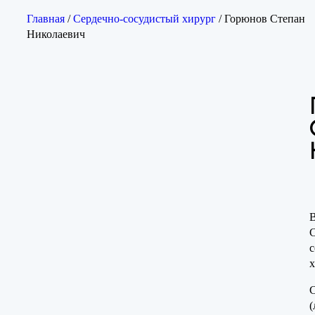
Главная
/
Сердечно-сосудистый хирург
/ Горюнов Степан
Николаевич
В
С
с
х
(