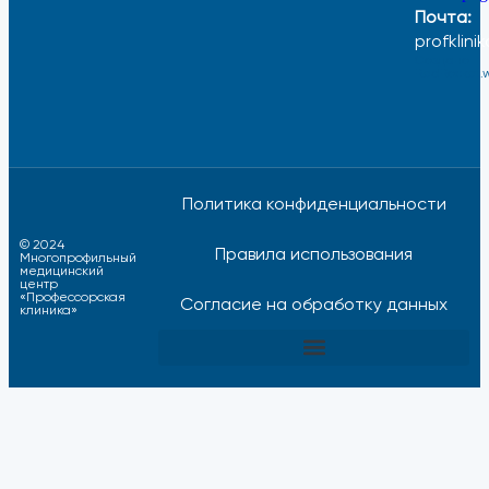
Почта:
profklini
Создано
RedRocket.
Политика конфиденциальности
© 2024
Правила использования
Многопрофильный
медицинский
центр
«Профессорская
Согласие на обработку данных
клиника»