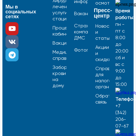
Хирургическое
информация
осмотры
лечение /
Мы в
Пресс-
Время
социальных
услуги
Вакансии
центр
сетях
работы:
стационара
пн -
Страховые
Новости
Процедурный
пт с
компании
и
кабинет
8:00
ДМС
статьи
Вакцинация
до
Акции
Фотогалерея
20:00
Медицинские
и
сб и
справки
скидки
вс с
Забор
Справка
9:00
крови
для
до
на
налоговых
15:00
дому
органов
Обратная
Телефон
связь
+7
(342)
206-
07-67