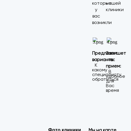
которые
нашей
у
клиники
вас
возникли
Предложит
Запишет
варианты:
на
К
прием:
какому
В
специалисту
удобное
обратиться
для
Вас
время
Мы на карте
Фото клиники