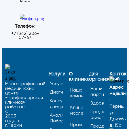
15:00
Телефон:
+7 (342) 206-
07-67
Для
Контак
Услуги
О
организаций
клинике
Услуги
Многопрофильный
Адрес
медицинский
Наши
Наша
Диагностика
центр
медклин
партнеры
команда
«Профессорская
г.
Консультации
клиника»
Здравпункты
Пермь,
специалистов
работает
Клинические
с
Предварительны
ул.
исследования
Анализы /
2003
осмотры
Дружбы,
года в
Лаборатория
Правовая
г.Перми
д. 15а
Предрейсовые