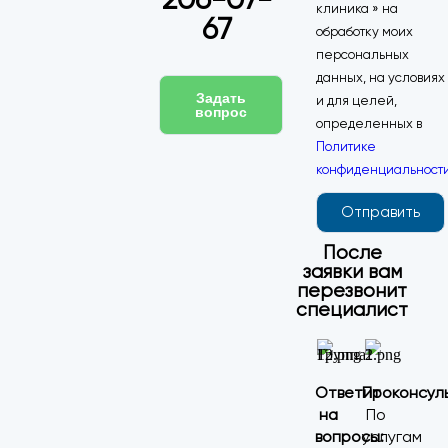
клиника » на
67
обработку моих
персональных
данных, на условиях
Задать
и для целей,
вопрос
определенных в
Политике
конфиденциальност
Отправить
После
заявки вам
перезвонит
специалист
Ответит
Проконсул
на
По
вопросы:
услугам