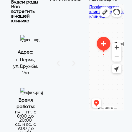
Будем рады
Вас
Профессорская
встретить
Медцентр, клиника в
клиника
в нашей
Медицинская
Перми
клинике
лаборатория в Перми
Адрес:
г. Пермь,
ул.Дружбы,
15а
Время
работы:
пн. - пт. с
8:00 до
20:00
сб. и вс. с
9:00 до