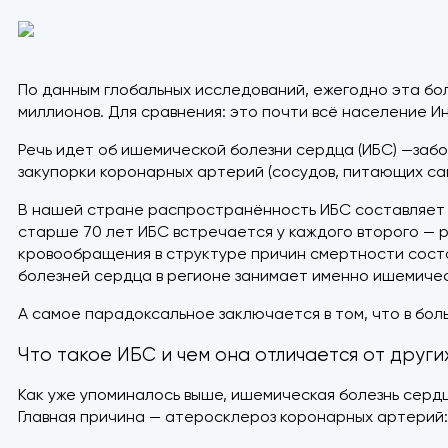
По данным глобальных исследований, ежегодно эта бол
миллионов. Для сравнения: это почти всё население И
Речь идет об ишемической болезни сердца (ИБС) —заб
закупорки коронарных артерий (сосудов, питающих са
В нашей стране распространённость ИБС составляет 13,5
старше 70 лет ИБС встречается у каждого второго — р
кровообращения в структуре причин смертности состав
болезней сердца в регионе занимает именно ишемичес
А самое парадоксальное заключается в том, что в бо
Что такое ИБС и чем она отличается от друг
Как уже упоминалось выше, ишемическая болезнь серд
Главная причина — атеросклероз коронарных артерий: