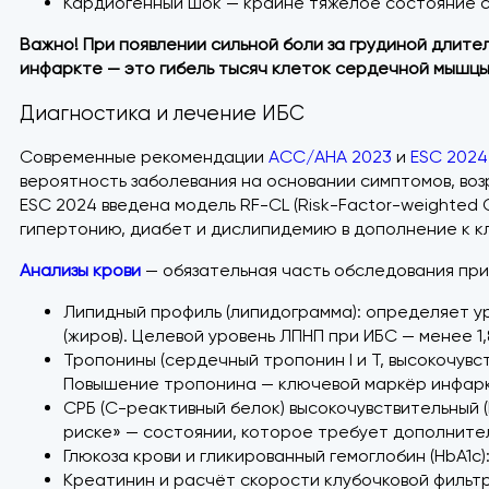
Кардиогенный шок — крайне тяжёлое состояние 
Важно! При появлении сильной боли за грудиной длит
инфаркте — это гибель тысяч клеток сердечной мышцы
Диагностика и лечение ИБС
Современные рекомендации
ACC/AHA 2023
и
ESC 2024
вероятность заболевания на основании симптомов, возр
ESC 2024 введена модель RF-CL (Risk-Factor-weighted C
гипертонию, диабет и дислипидемию в дополнение к к
Анализы крови
— обязательная часть обследования при
Липидный профиль (липидограмма): определяет ур
(жиров). Целевой уровень ЛПНП при ИБС — менее 1,8
Тропонины (сердечный тропонин I и T, высокочувс
Повышение тропонина — ключевой маркёр инфаркт
СРБ (С-реактивный белок) высокочувствительный 
риске» — состоянии, которое требует дополнител
Глюкоза крови и гликированный гемоглобин (HbA1c
Креатинин и расчёт скорости клубочковой фильтр