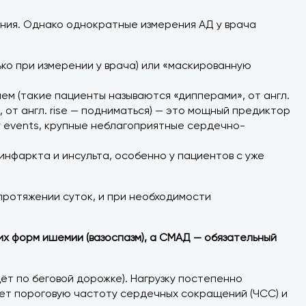
ания. Однако однократные измерения АД у врача
ко при измерении у врача) или «маскированную
ем (такие пациенты называются «дипперами», от англ.
, от англ. rise — подниматься) — это мощный предиктор
r events, крупные неблагоприятные сердечно-
инфаркта и инсульта, особенно у пациентов с уже
протяжении суток, и при необходимости
х форм ишемии (вазоспазм), а СМАД — обязательный
ёт по беговой дорожке). Нагрузку постепенно
вает пороговую частоту сердечных сокращений (ЧСС) и