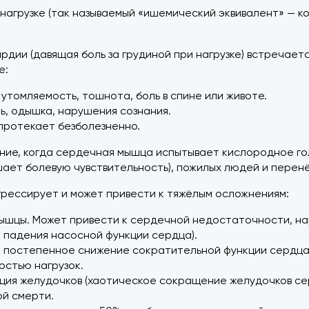
агрузке (так называемый «ишемический эквивалент» — ког
рдии (давящая боль за грудиной при нагрузке) встречает
е:
томляемость, тошнота, боль в спине или животе.
ь, одышка, нарушения сознания.
протекает безболезненно.
ние, когда сердечная мышца испытывает кислородное гол
ает болевую чувствительность), пожилых людей и перен
грессирует и может привести к тяжёлым осложнениям:
ышцы. Может привести к сердечной недостаточности, н
 падения насосной функции сердца).
 постепенное снижение сократительной функции сердца
остью нагрузок.
ия желудочков (хаотическое сокращение желудочков сер
ой смерти.