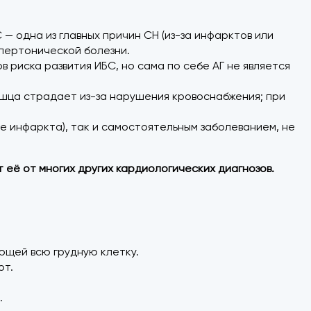
 одна из главных причин СН (из-за инфарктов или
ипертонической болезни.
 риска развития ИБС, но сама по себе АГ не является
шца страдает из-за нарушения кровоснабжения; при
е инфаркта), так и самостоятельным заболеванием, не
её от многих других кардиологических диагнозов.
ющей всю грудную клетку.
от.
.