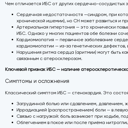
Чем отличается ИБС от других сердечно-сосудистых з
Сердечная недостаточностя —синдром, при которо
хронической ишемии), но СН может развиться и пр
Артериальная гипертония — это хронически повыше
ИБС. Однако у многих пациентов обе болезни соч
Кардиомиопатия — первичное заболевание сердеч
кардиомиопатии — из-за генетических дефектов, 
Нарушения ритма сердца (аритмии) могут быть ка
связанным с атеросклерозом.
Ключевой признак ИБС — наличие атеросклеротическог
Симптомы и осложнения
Классический симптом ИБС — стенокардия. Это состоя
Загрудинной болью или сдавлением, давлением, ж
Иррадиацией (распространением) боли — в левую 
Связью с нагрузкой: боль возникает при ходьбе, п
Облегчением в покое или после приёма нитроглице