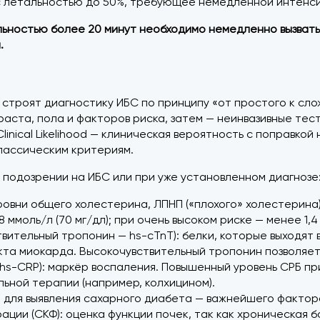
с летальностью до 50%, требующее немедленной интенси
ельностью более 20 минут необходимо немедленно вызват
.
строят диагностику ИБС по принципу «от простого к сл
аста, пола и факторов риска, затем — неинвазивные тест
linical Likelihood — клиническая вероятность с поправкой
лассическим критериям.
 подозрении на ИБС или при уже установленном диагнозе
овни общего холестерина, ЛПНП («плохого» холестерина)
 ммоль/л (70 мг/дл); при очень высоком риске — менее 1,4 
твительный тропонин — hs-cTnT): белки, которые выходят
а миокарда. Высокочувствительный тропонин позволяет
(hs-CRP): маркёр воспаления. Повышенный уровень СРБ п
ьной терапии (например, колхицином).
): для выявления сахарного диабета — важнейшего фактор
ации (СКФ): оценка функции почек, так как хроническая 