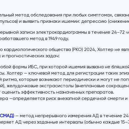
тельный метод обследования при любых симптомах, связан
ульсов) и выявить признаки ишемии: депрессию (снижение)
рывной записи электрокардиограммы в течение 24–72 час
аботавшего метод в 1949 году.
о кардиологического общества (РКО) 2024, Холтер не явл
 и прогностических задач:
обой формы ИБС, при которой ишемия вызвана не бляшкой
сы. Холтер — ключевой метод для регистрации таких эпиз
ритма, которые возникают периодически и могут не попа
, желудочковые экстрасистолы (внеплановые сокращени
 оценить эффективность назначенных препаратов.
ера —определяется риск внезапной сердечной смерти и 
(СМАД)
— метод непрерывного измерения АД в течение 24
еряет АД через заданные интервалы (обычно каждые 15–3