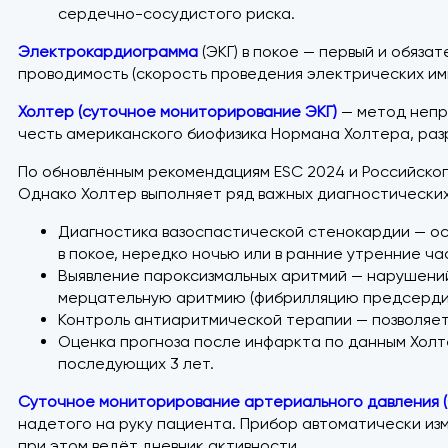
сердечно-сосудистого риска.
Электрокардиограмма
(ЭКГ) в покое — первый и обяза
проводимость (скорость проведения электрических имп
Холтер (суточное мониторирование ЭКГ)
— метод непре
честь американского биофизика Нормана Холтера, разр
По обновлённым рекомендациям ESC 2024 и Российског
Однако Холтер выполняет ряд важных диагностических
Диагностика вазоспастической стенокардии — ос
в покое, нередко ночью или в ранние утренние ча
Выявление пароксизмальных аритмий — нарушений 
мерцательную аритмию (фибрилляцию предсердий)
Контроль антиаритмической терапии — позволяет
Оценка прогноза после инфаркта по данным Холт
последующих 3 лет.
Суточное мониторирование артериального давления 
надетого на руку пациента. Прибор автоматически изм
при этом ведёт дневник активности.