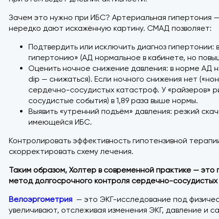
Зачем это нужно при ИБС? Артериальная гипертония —
нередко дают искажённую картину. СМАД позволяет:
Подтвердить или исключить диагноз гипертонии: 
гипертонию» (АД нормальное в кабинете, но повы
Оценить ночное снижение давления: в норме АД н
dip — снижаться). Если ночного снижения нет («н
сердечно-сосудистых катастроф. У «райзеров» ри
сосудистые события) в 1,89 раза выше нормы.
Выявить «утренний подъём» давления: резкий ска
имеющейся ИБС.
Контролировать эффективность гипотензивной терапии
скорректировать схему лечения.
Таким образом, Холтер в современной практике — это
метод долгосрочного контроля сердечно-сосудистых 
Велоэргометрия
— это ЭКГ-исследование под физическ
увеличивают, отслеживая изменения ЭКГ, давление и с