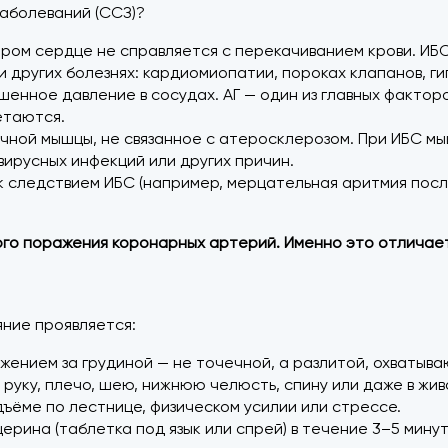
аболеваний (ССЗ)?
м сердце не справляется с перекачиванием крови. ИБС —
и других болезнях: кардиомиопатии, пороках клапанов, г
нное давление в сосудах. АГ — один из главных факторов
етаются.
ной мышцы, не связанное с атеросклерозом. При ИБС мы
вирусных инфекций или других причин.
к следствием ИБС (например, мерцательная аритмия посл
о поражения коронарных артерий. Именно это отличает 
ние проявляется:
жением за грудиной — не точечной, а разлитой, охватыва
руку, плечо, шею, нижнюю челюсть, спину или даже в жив
одъёме по лестнице, физическом усилии или стрессе.
рина (таблетка под язык или спрей) в течение 3–5 минут