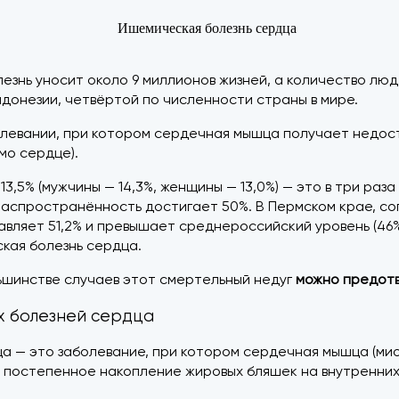
езнь уносит около 9 миллионов жизней, а количество люд
ндонезии, четвёртой по численности страны в мире.
олевании, при котором сердечная мышца получает недост
мо сердце).
% (мужчины — 14,3%, женщины — 13,0%) — это в три раза в
аспространённость достигает 50%. В Пермском крае, сог
ляет 51,2% и превышает среднероссийский уровень (46%).
кая болезнь сердца.
льшинстве случаев этот смертельный недуг
можно предотв
их болезней сердца
ца — это заболевание, при котором сердечная мышца (ми
 постепенное накопление жировых бляшек на внутренних