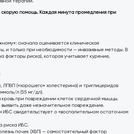
вной терапии.
ь скорую помощь. Каждая минута промедления при
ожному»: сначала оценивается клиническая
ы, и только при необходимости — инвазивные методы. В
 на факторы риска), которая учитывает курение,
:
, ЛПВП («хорошего» холестерина) и триглицеридов
ммоль/л (55 мг/дл).
 в кровь при повреждении клеток сердечной мышцы.
 выявить даже незначительное повреждение.
ри ИБС свидетельствует о «воспалительном остаточном
а риска ИБС.
болезнь почек (ХБП) — самостоятельный фактор