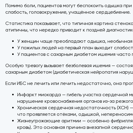
Помимо боли, пациентов могут беспокоить одышка при н
слабость, головокружение, учащённое сердцебиение.
Статистика показывает, что типичная картина стенока
атипичны, что нередко приводит к поздней диагностик
У женщин чаще преобладают одышка, необычная у
У пожилых людей на первый план выходит слабост
У пациентов с сахарным диабетом ишемия часто 
Особую тревогу вызывает безболевая ишемия — состоя
сахарным диабетом (диабетическая нейропатия наруш
Если ИБС не лечить или лечить недостаточно, она про
Инфаркт миокарда — гибель участка сердечной м
нарушение кровоснабжения органов из-за резкого
Хроническая сердечная недостаточность (ХСН) —
что проявляется отёками, одышкой, непереносим
Жизнеугрожающие аритмии — особенно фибрилляц
кровь). Это основная причина внезапной сердечн