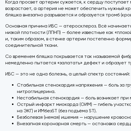
Когда просвет артерии сужается, к сердцу поступает 
возрастает, а артерия не может обеспечить нужный кр
бляшка внезапно разрывается и образуется тромб (кро
Основная причина ИБС — атеросклероз. Всё начинает
низкой плотности (ЛПНП) — более известные как «пло
и, таким образом, в стенке артерии постепенно форм
соединительной ткани.
Со временем бляшка покрывается так называемой фибро
немедленно пытается «залатать» дефект и образует т
ИБС — это не одна болезнь, а целый спектр состояний:
Стабильная стенокардия напряжения — боль за гр
нитроглицерина.
Нестабильная стенокардия — боль возникает при 
Острый инфаркт миокарда (ОИМ) — гибель участк
на ЭКГ) и ИМбезST (без подъёма ST).
Безболевая (немая) ишемия — нарушение кровосн
Внезапная коронарная смерть — остановка сердц