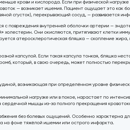
меньше крови и кислорода. Если при физической нагрузк
овоток — возникает ишемия. Пациент ощущает это как бол
вяной сгусток), перекрывающий сосуд, — развивается ин
ся с повреждения внутренней оболочки артерии — эндот
хой» холестерин. Они окисляются, притягивают клетки и
ируется атеросклеротическая бляшка — скопление жира, 
зной капсулой. Если такая капсула тонкая, бляшка неста
ромб, который, в свою очередь, может полностью перекры
удиной, возникающая при определённом уровне физическо
минимальной нагрузке или в покое, нарастает по интенси
а сердечной мышцы из-за полного прекращения кровотока
абжения без болевых ощущений. Особенно характерна для
а на фоне тяжёлой ишемии или острого инфаркта.