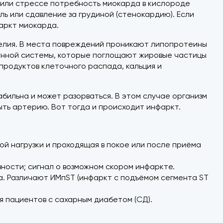
е или стрессе потребность миокарда в кислороде
ь или сдавление за грудиной (стенокардию). Если
фаркт миокарда.
елия. В места повреждений проникают липопротеины
ммунной системы, которые поглощают жировые частицы
продуктов клеточного распада, кальция и
бильна и может разорваться. В этом случае организм
ть артерию. Вот тогда и происходит инфаркт.
й нагрузки и проходящая в покое или после приёма
вности; сигнал о возможном скором инфаркте.
. Различают ИМпST (инфаркт с подъёмом сегмента ST
 пациентов с сахарным диабетом (СД).