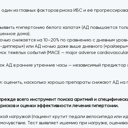
 один из главных факторов риска ИБС и её прогрессиров
выявить «гипертонию белого халата» (АД повышается толь
шенное дома).
очью снижается на 10–20% по сравнению с дневным уровн
он-дипперы») или АД ночью даже выше дневного («райзеры»
ск тяжёлых событий (MACE — major adverse cardiovascula
чок АД в ранние утренние часы — независимый предиктор 
: оценить, насколько хорошо препараты снижают АД на 
 прежде всего инструмент поиска аритмий и специфически
рисков и оценки эффективности лечения гипертонии.
ой нагрузкой (пациент крутит педали велосипеда или ид
амочувствие. Тест выявляет ишемию при нагрузке, оцени