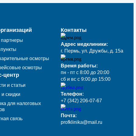
организаций
Контакты
 партнеры
Адрес медклиники:
впункты
г. Пермь, ул. Дружбы, д. 15а
варительные осмотры
Время работы:
рейсовые осмотры
пн - пт с 8:00 до 20:00
с-центр
сб и вс с 9:00 до 15:00
ти и статьи
Телефон:
 и скидки
+7 (342) 206-07-67
ка для налоговых
ов
Почта:
ная связь
profklinika@mail.ru
Создано RedRocket.website