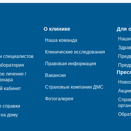
О клинике
Для 
Наши
Наша команда
Здра
Клинические исследования
и специалистов
Пред
Правовая информация
аборатория
Пред
Прес
ое лечение /
Вакансии
ионара
Новос
Страховые компании ДМС
й кабинет
Акции
Фотогалерея
Справ
орган
 справки
Обрат
 на дому