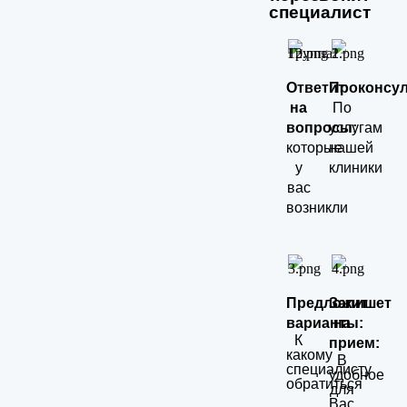
специалист
Ответит
Проконсул
на
По
вопросы:
услугам
которые
нашей
у
клиники
вас
возникли
Предложит
Запишет
варианты:
на
К
прием:
какому
В
специалисту
удобное
обратиться
для
Вас