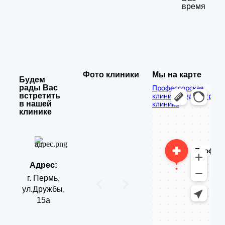
время
Фото клиники
Мы на карте
Будем
рады Вас
Профессорская
встретить
Медцентр, клиника в
клиника
в нашей
Медицинская
Перми
клинике
лаборатория в Перми
Адрес:
г. Пермь,
ул.Дружбы,
15а