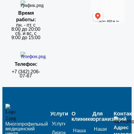
Время
работы:
пн. - пт. с
8:00 до 20:00
сб. и вс. с
9:00 до 15:00
Телефон:
+7 (342) 206-
07-67
Услуги
О
Для
Контак
клинике
организаций
Услуги
Многопрофильный
Адрес
медицинский
Наши
Наша
Диагностика
центр