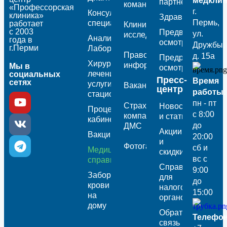
медклин
партнеры
команда
«Профессорская
г.
Консультации
клиника»
Здравпункты
Пермь,
специалистов
работает
Клинические
с 2003
Предварительны
ул.
исследования
Анализы /
года в
осмотры
Дружбы,
г.Перми
Лаборатория
Правовая
д. 15а
Предрейсовые
Хирургическое
информация
Мы в
осмотры
лечение /
социальных
Пресс-
Время
сетях
услуги
Вакансии
центр
работы:
стационара
пн - пт
Страховые
Новости
Процедурный
с 8:00
компании
и статьи
кабинет
до
ДМС
Акции
Вакцинация
20:00
и
Фотогалерея
сб и
Медицинские
скидки
вс с
справки
Справка
9:00
Забор
для
до
крови
налоговых
15:00
на
органов
дому
Обратная
Телефон
связь