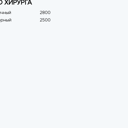
 ХИРУРГА
ичный
2800
орный
2500