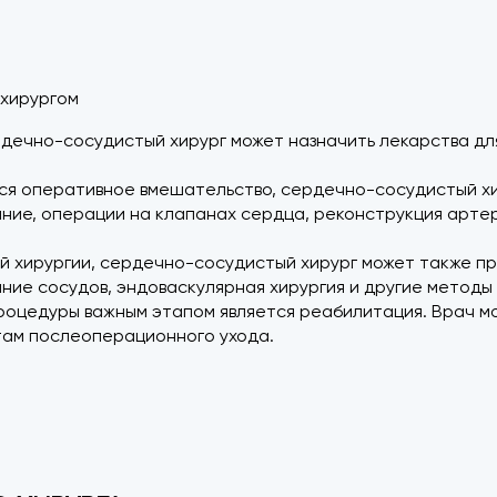
 хирургом
рдечно-сосудистый хирург может назначить лекарства дл
тся оперативное вмешательство, сердечно-сосудистый х
ие, операции на клапанах сердца, реконструкция артер
 хирургии, сердечно-сосудистый хирург может также пр
ние сосудов, эндоваскулярная хирургия и другие методы
роцедуры важным этапом является реабилитация. Врач м
там послеоперационного ухода.