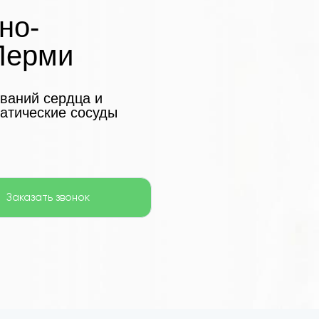
но-
 Перми
еваний сердца и
фатические сосуды
Заказать звонок