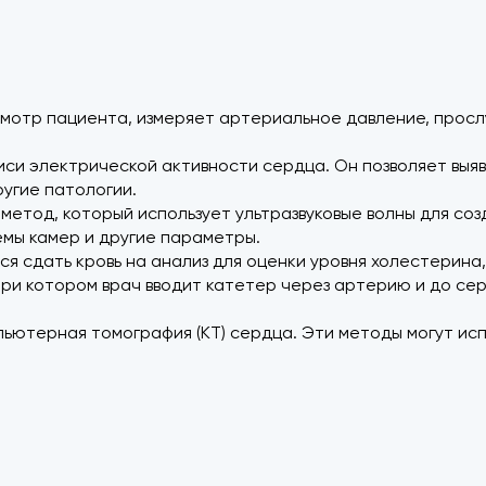
мотр пациента, измеряет артериальное давление, прослу
писи электрической активности сердца. Он позволяет вы
ругие патологии.
 метод, который использует ультразвуковые волны для со
емы камер и другие параметры.
я сдать кровь на анализ для оценки уровня холестерина,
при котором врач вводит катетер через артерию и до се
ьютерная томография (КТ) сердца. Эти методы могут исп